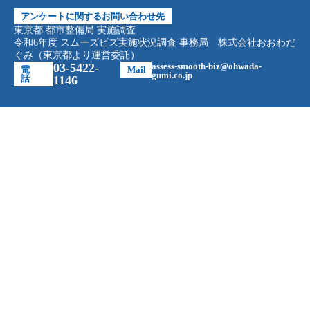
アンケートに関するお問い合わせ先
東京都 都市整備局 実施調査
令和6年度 スムーズビズ実施状況調査 事務局 株式会社おおわだ
ぐみ（東京都より運営委託）
03-5422-
assess-smooth-biz@ohwada-
電
Mail
gumi.co.jp
話
1146